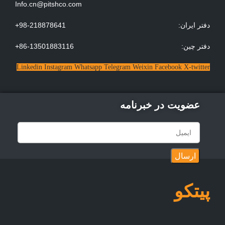
Info.cn@pitshco.com
:دفتر ایران
+98-218878641
:دفتر چین
+86-13501883116
Linkedin
Instagram
Whatsapp
Telegram
Weixin
Facebook
X-twitter
عضویت در خبرنامه
ارسال
پیتکو