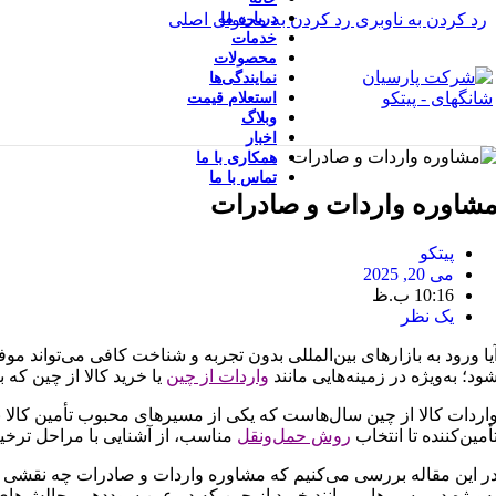
رد کردن به ناوبری
درباره ما
رد کردن به محتوای اصلی
خدمات
محصولات
نمایندگی‌ها
استعلام قیمت
وبلاگ
اخبار
همکاری با ما
تماس با ما
شاوره واردات و صادرات
پیتکو
می 20, 2025
10:16 ب.ظ
یک نظر
یا ورود به بازارهای بین‌المللی بدون تجربه و شناخت کافی می‌تواند 
ود؛ به‌ویژه در زمینه‌هایی مانند
واردات از چین
یا خرید کالا از چین که 
اردات کالا از چین سال‌هاست که یکی از مسیرهای محبوب تأمین کالا ب
أمین‌کننده تا انتخاب
روش حمل‌ونقل
مناسب، از آشنایی با مراحل ترخیص
ر این مقاله بررسی می‌کنیم که مشاوره واردات و صادرات چه نقشی در 
ه‌ویژه در مسیرهایی مانند خرید از چین که در عین سوددهی، چالش‌های