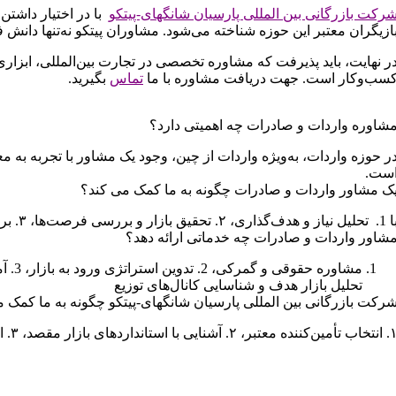
رکت بازرگانی بین المللی پارسیان شانگهای-پیتکو
با در اختیار داشتن
ازیگران معتبر این حوزه شناخته می‌شود. مشاوران پیتکو نه‌تنها دانش فنی
ر نهایت، باید پذیرفت که مشاوره تخصصی در تجارت بین‌المللی، ابزاری
سب‌وکار است. جهت دریافت مشاوره با ما
تماس
بگیرید.
شاوره واردات و صادرات چه اهمیتی دارد؟
ر حوزه واردات، به‌ویژه واردات از چین، وجود یک مشاور با تجربه به م
ست.
ک مشاور واردات و صادرات چگونه به ما کمک می کند؟
. تحقیق بازار و بررسی فرصت‌ها، ۳. بررسی قوانین و الزامات حقوقی، ۴. برآورد هزینه‌ها و ریسک‌ها، ۵. مدیریت عملیات اجرایی، ۶. ارزیابی نهایی و آموزش تیم به شما کمک می کند.
شاور واردات و صادرات چه خدماتی ارائه دهد؟
تحلیل بازار هدف و شناسایی کانال‌های توزیع
رکت بازرگانی بین المللی پارسیان شانگهای-پیتکو چگونه به ما کمک 
با استانداردهای بازار مقصد، ۳. انتخاب درست روش حمل و ترخیص، ۴. اشراف کامل به مفاد قراردادهای بین‌المللی، ۵. برآورد دقیق هزینه‌های نهایی.