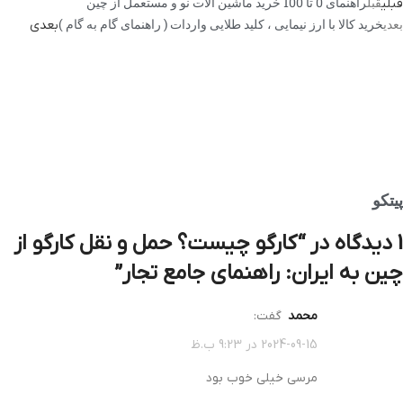
قبل
راهنمای 0 تا 100 خرید ماشین آلات نو و مستعمل از چین
قبلی
بعدی
خرید کالا با ارز نیمایی ، کلید طلایی واردات ( راهنمای گام به گام )
بعدی
پیتکو
1 دیدگاه در “
کارگو چیست؟ حمل و نقل کارگو از
چین به ایران: راهنمای جامع تجار
”
محمد
گفت:
2024-09-15 در 9:23 ب.ظ
مرسی خیلی خوب بود