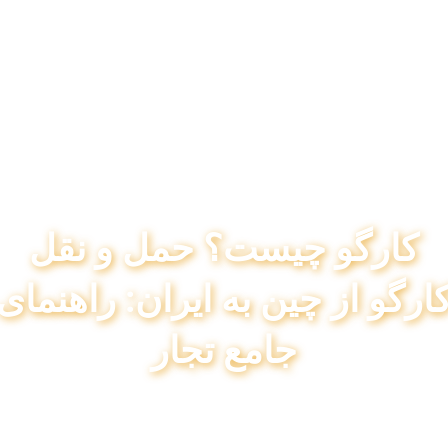
کارگو چیست؟ حمل و نقل
ارگو از چین به ایران: راهنمای
جامع تجار
پیتکو
آوریل 18, 2024