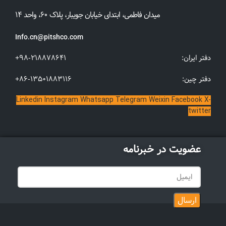
میدان فاطمی، ابتدای خیابان جویبار، پلاک ۶۰، واحد ۱۴
Info.cn@pitshco.com
:دفتر ایران
+98-218878641
:دفتر چین
+86-13501883116
Linkedin
Instagram
Whatsapp
Telegram
Weixin
Facebook
X-
twitter
عضویت در خبرنامه
ارسال